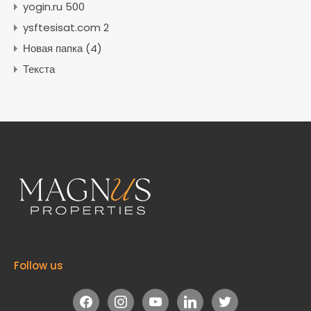
yogin.ru 500
ysftesisat.com 2
Новая папка (4)
Текста
Follow us
facebook
instagram
youtube
linkedin
twitter