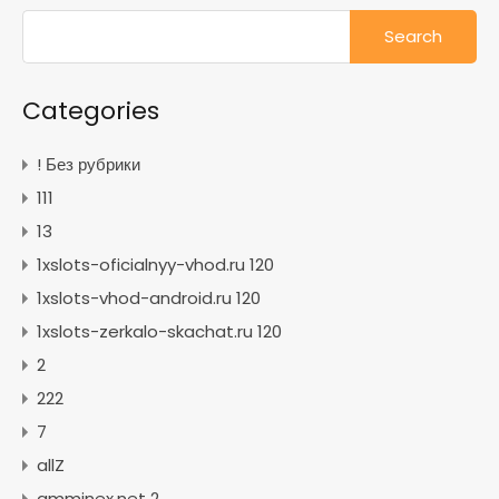
Search
for:
Categories
! Без рубрики
111
13
1xslots-oficialnyy-vhod.ru 120
1xslots-vhod-android.ru 120
1xslots-zerkalo-skachat.ru 120
2
222
7
allZ
amminex.net 2