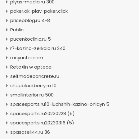
plyas-media.ru 300
poker.ok-play-poker.click
pricepblog.ru 4-8
Public
pucenkoclinic.ru 5
r7-kazino-zerkalo.ru 240
ranyunfei.com
RetoXin w aptece:
selfmadeconcrete.ru
shopblackberry.ru 10
smallinterior.ru 500
spacesports.ru10-luchshih-kazino-onlayn 5
spacesports.ru20230228 (5)
spacesports.ru20230316 (5)
spasateli44.ru 36