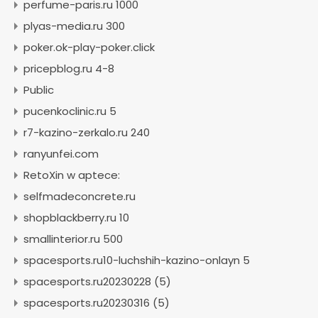
perfume-paris.ru 1000
plyas-media.ru 300
poker.ok-play-poker.click
pricepblog.ru 4-8
Public
pucenkoclinic.ru 5
r7-kazino-zerkalo.ru 240
ranyunfei.com
RetoXin w aptece:
selfmadeconcrete.ru
shopblackberry.ru 10
smallinterior.ru 500
spacesports.ru10-luchshih-kazino-onlayn 5
spacesports.ru20230228 (5)
spacesports.ru20230316 (5)