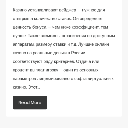
Казино устанавливают вейджер — нужное для
отыгрыша количество ставок. Он определяет
ценность бонуса — чем ниже коэффициент, тем
лучше. Также возможны ограничения по доступным
аппаратам, размеру ставки и т.д. Лучшие онлайн
казино на реальные деньги в России
соответствуют ряду критериев. Отдача или
процент выплат игроку – один из основных
параметров лицензированного софта виртуальных
казино. Этот…
Read More