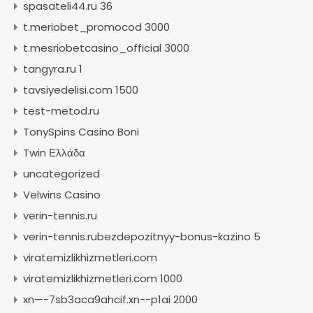
spasateli44.ru 36
t.meriobet_promocod 3000
t.mesriobetcasino_official 3000
tangyra.ru 1
tavsiyedelisi.com 1500
test-metod.ru
TonySpins Casino Boni
Twin Ελλάδα
uncategorized
Velwins Casino
verin-tennis.ru
verin-tennis.rubezdepozitnyy-bonus-kazino 5
viratemizlikhizmetleri.com
viratemizlikhizmetleri.com 1000
xn—-7sb3aca9ahcif.xn--p1ai 2000