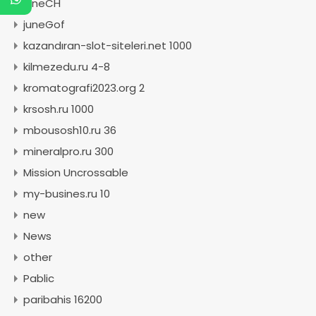
juneCH
juneGof
kazandıran-slot-siteleri.net 1000
kilmezedu.ru 4-8
kromatografi2023.org 2
krsosh.ru 1000
mbousosh10.ru 36
mineralpro.ru 300
Mission Uncrossable
my-busines.ru 10
new
News
other
Pablic
paribahis 16200