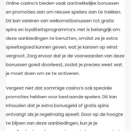
Online casino’s bieden vaak aantrekkelijke bonussen
en promoties aan om nieuwe spelers aan te trekken.
Dit kan variëren van welkomstbonussen tot gratis
spins en loyaliteitsprogramma’s. Het is belangrijk om
deze aanbiedingen te benutten, omdat ze je extra
speeltegoed kunnen geven, wat je kansen op winst
vergroot. Zorg ervoor dat je de voorwaarden van deze
bonussen goed doorleest, zodat je precies weet wat
je moet doen om ze te activeren.
Vergeet niet dat sommige casino’s ook speciale
promoties hebben voor bestaande spelers. Dit kan
inhouden dat je extra bonusgeld of gratis spins
ontvangt als je regelmatig speelt. Door op de hoogte
te blijven van deze aanbiedingen, kun je je