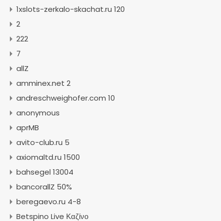
1xslots-zerkalo-skachat.ru 120
2
222
7
allZ
amminex.net 2
andreschweighofer.com 10
anonymous
aprMB
avito-club.ru 5
axiomaltd.ru 1500
bahsegel 13004
bancorallZ 50%
beregaevo.ru 4-8
Betspino Live Καζίνο