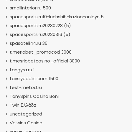
smallinterior.ru 500
spacesports.ru10-luchshih-kazino-onlayn 5
spacesports.ru20230228 (5)
spacesports.ru20230316 (5)
spasateli44.ru 36
t.meriobet_promocod 3000
t.mesriobetcasino_official 3000
tangyra.ru 1
tavsiyedelisi.com 1500
test-metod.ru
TonySpins Casino Boni
Twin Ελλάδα
uncategorized
Velwins Casino
verin-tennis.ru