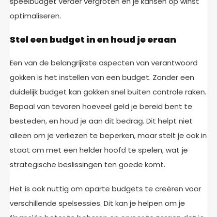
speelbudget verder vergroten en je kansen op winst
optimaliseren.
Stel een budget in en houd je eraan
Een van de belangrijkste aspecten van verantwoord
gokken is het instellen van een budget. Zonder een
duidelijk budget kan gokken snel buiten controle raken.
Bepaal van tevoren hoeveel geld je bereid bent te
besteden, en houd je aan dit bedrag. Dit helpt niet
alleen om je verliezen te beperken, maar stelt je ook in
staat om met een helder hoofd te spelen, wat je
strategische beslissingen ten goede komt.
Het is ook nuttig om aparte budgets te creëren voor
verschillende spelsessies. Dit kan je helpen om je