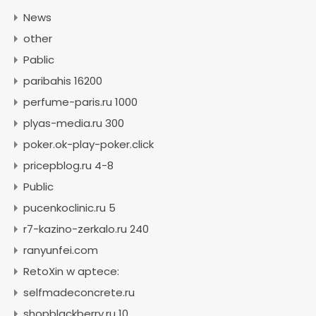
News
other
Pablic
paribahis 16200
perfume-paris.ru 1000
plyas-media.ru 300
poker.ok-play-poker.click
pricepblog.ru 4-8
Public
pucenkoclinic.ru 5
r7-kazino-zerkalo.ru 240
ranyunfei.com
RetoXin w aptece:
selfmadeconcrete.ru
shopblackberry.ru 10