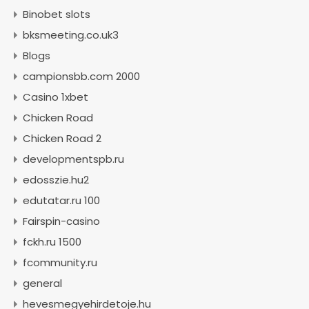
Binobet slots
bksmeeting.co.uk3
Blogs
campionsbb.com 2000
Casino 1xbet
Chicken Road
Chicken Road 2
developmentspb.ru
edosszie.hu2
edutatar.ru 100
Fairspin-casino
fckh.ru 1500
fcommunity.ru
general
hevesmegyehirdetoje.hu