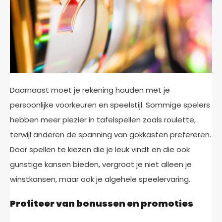
Daarnaast moet je rekening houden met je
persoonlijke voorkeuren en speelstijl. Sommige spelers
hebben meer plezier in tafelspellen zoals roulette,
terwijl anderen de spanning van gokkasten prefereren.
Door spellen te kiezen die je leuk vindt en die ook
gunstige kansen bieden, vergroot je niet alleen je
winstkansen, maar ook je algehele speelervaring.
Profiteer van bonussen en promoties