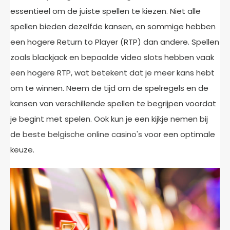
essentieel om de juiste spellen te kiezen. Niet alle
spellen bieden dezelfde kansen, en sommige hebben
een hogere Return to Player (RTP) dan andere. Spellen
zoals blackjack en bepaalde video slots hebben vaak
een hogere RTP, wat betekent dat je meer kans hebt
om te winnen. Neem de tijd om de spelregels en de
kansen van verschillende spellen te begrijpen voordat
je begint met spelen. Ook kun je een kijkje nemen bij
de
beste belgische online casino's
voor een optimale
keuze.