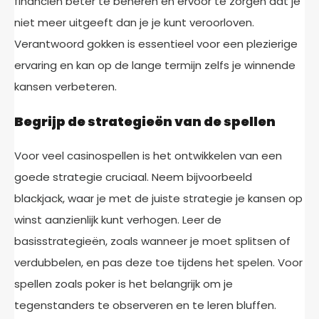
financiën beter te beheren en ervoor te zorgen dat je
niet meer uitgeeft dan je je kunt veroorloven.
Verantwoord gokken is essentieel voor een plezierige
ervaring en kan op de lange termijn zelfs je winnende
kansen verbeteren.
Begrijp de strategieën van de spellen
Voor veel casinospellen is het ontwikkelen van een
goede strategie cruciaal. Neem bijvoorbeeld
blackjack, waar je met de juiste strategie je kansen op
winst aanzienlijk kunt verhogen. Leer de
basisstrategieën, zoals wanneer je moet splitsen of
verdubbelen, en pas deze toe tijdens het spelen. Voor
spellen zoals poker is het belangrijk om je
tegenstanders te observeren en te leren bluffen.