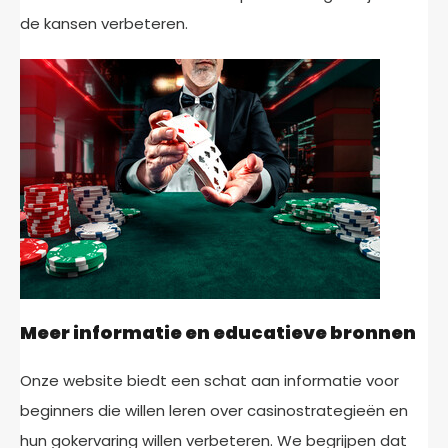
de kansen verbeteren.
Meer informatie en educatieve bronnen
Onze website biedt een schat aan informatie voor
beginners die willen leren over casinostrategieën en
hun gokervaring willen verbeteren. We begrijpen dat