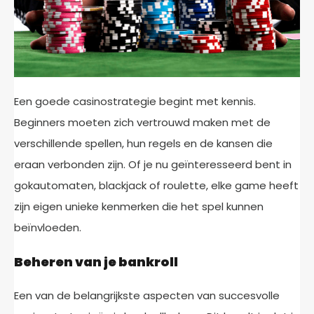
Een goede casinostrategie begint met kennis.
Beginners moeten zich vertrouwd maken met de
verschillende spellen, hun regels en de kansen die
eraan verbonden zijn. Of je nu geïnteresseerd bent in
gokautomaten, blackjack of roulette, elke game heeft
zijn eigen unieke kenmerken die het spel kunnen
beïnvloeden.
Beheren van je bankroll
Een van de belangrijkste aspecten van succesvolle