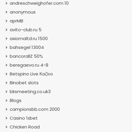
andreschweighofer.com 10
anonymous
aprMB
avito-club.ru 5
axiomaltd.ru 1500
bahsegel 13004
bancorallZ 50%
beregaevo.ru 4-8
Betspino Live Καζίνο
Binobet slots
bksmeeting.co.uk3
Blogs
campionsbb.com 2000
Casino 1xbet
Chicken Road