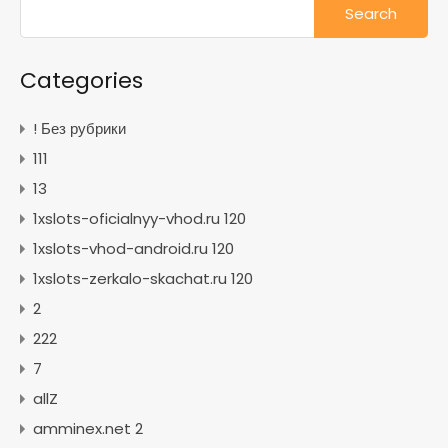
for:
Categories
! Без рубрики
111
13
1xslots-oficialnyy-vhod.ru 120
1xslots-vhod-android.ru 120
1xslots-zerkalo-skachat.ru 120
2
222
7
allZ
amminex.net 2