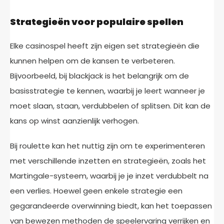
Strategieën voor populaire spellen
Elke casinospel heeft zijn eigen set strategieën die
kunnen helpen om de kansen te verbeteren.
Bijvoorbeeld, bij blackjack is het belangrijk om de
basisstrategie te kennen, waarbij je leert wanneer je
moet slaan, staan, verdubbelen of splitsen. Dit kan de
kans op winst aanzienlijk verhogen.
Bij roulette kan het nuttig zijn om te experimenteren
met verschillende inzetten en strategieën, zoals het
Martingale-systeem, waarbij je je inzet verdubbelt na
een verlies. Hoewel geen enkele strategie een
gegarandeerde overwinning biedt, kan het toepassen
van bewezen methoden de speelervaring verrijken en