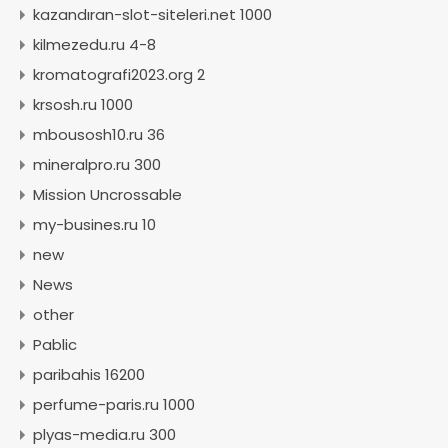
kazandıran-slot-siteleri.net 1000
kilmezedu.ru 4-8
kromatografi2023.org 2
krsosh.ru 1000
mbousosh10.ru 36
mineralpro.ru 300
Mission Uncrossable
my-busines.ru 10
new
News
other
Pablic
paribahis 16200
perfume-paris.ru 1000
plyas-media.ru 300