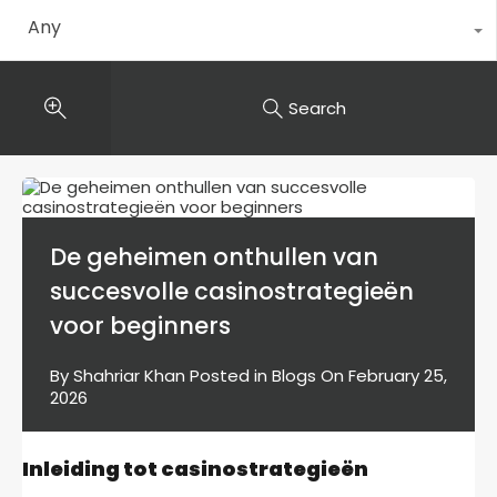
Any
Search
De geheimen onthullen van
succesvolle casinostrategieën
voor beginners
By
Shahriar Khan
Posted in
Blogs
On
February 25,
2026
Inleiding tot casinostrategieën