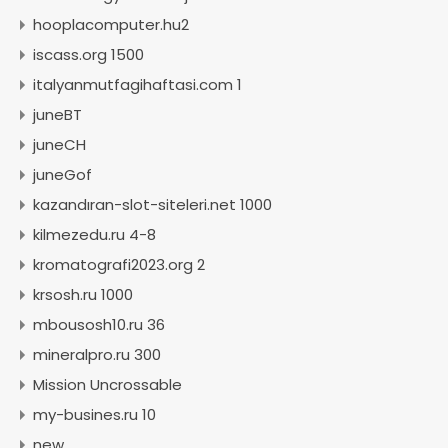
hooplacomputer.hu2
iscass.org 1500
italyanmutfagihaftasi.com 1
juneBT
juneCH
juneGof
kazandıran-slot-siteleri.net 1000
kilmezedu.ru 4-8
kromatografi2023.org 2
krsosh.ru 1000
mbousosh10.ru 36
mineralpro.ru 300
Mission Uncrossable
my-busines.ru 10
new