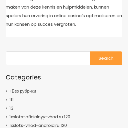
maken van deze kennis en hulpmiddelen, kunnen
spelers hun ervaring in online casino’s optimaliseren en
hun kansen op succes vergroten.
Search
for:
Categories
! Без рубрики
111
13
1xslots-oficialnyy-vhod.ru 120
1xslots-vhod-android.ru 120