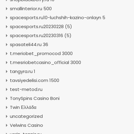
smallinterior.ru 500
spacesports.ru10-luchshih-kazino-onlayn 5
spacesports.ru20230228 (5)
spacesports.ru20230316 (5)
spasateli44.ru 36
t.meriobet_promocod 3000
t.mesriobetcasino_official 3000
tangyra.ru 1
tavsiyedelisi.com 1500
test-metod.ru
TonySpins Casino Boni
Twin Ελλάδα
uncategorized
Velwins Casino