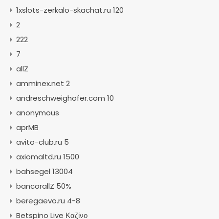
1xslots-zerkalo-skachat.ru 120
2
222
7
allZ
amminex.net 2
andreschweighofer.com 10
anonymous
aprMB
avito-club.ru 5
axiomaltd.ru 1500
bahsegel 13004
bancorallZ 50%
beregaevo.ru 4-8
Betspino Live Καζίνο