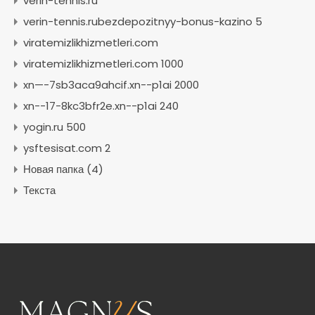
verin-tennis.ru
verin-tennis.rubezdepozitnyy-bonus-kazino 5
viratemizlikhizmetleri.com
viratemizlikhizmetleri.com 1000
xn—-7sb3aca9ahcif.xn--p1ai 2000
xn--17-8kc3bfr2e.xn--p1ai 240
yogin.ru 500
ysftesisat.com 2
Новая папка (4)
Текста