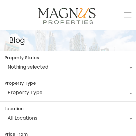
Blog
Property Status
Nothing selected
Property Type
Property Type
Location
All Locations
Price From