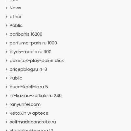
News
other
Pablic
paribahis 16200
perfume-paris.ru 1000
plyas-media.ru 300
poker.ok-play-poker.click
pricepblog.ru 4-8
Public
pucenkoclinic.ru 5
r7-kazino-zerkalo.ru 240
ranyunfei.com
RetoXin w aptece:
selfmadeconcrete.ru
shopblackberry.ru 10