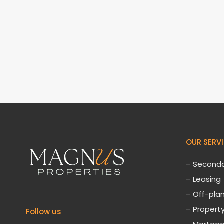
OUR SERV
– Seconda
– Leasing
– Off-plan
– Proper
Follow us