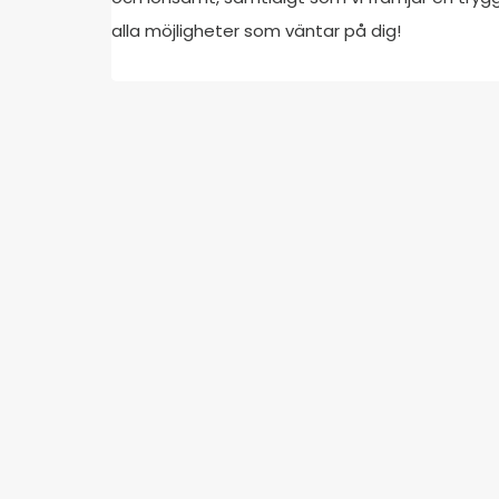
alla möjligheter som väntar på dig!