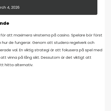
rch 4, 2026
ande
 för att maximera vinsterna på casino. Spelare bör först
ch hur de fungerar. Genom att studera regelverk och
ade val. En viktig strategi är att fokusera på spel med
att vinna på lång sikt. Dessutom är det viktigt att
tt hitta alternativ.