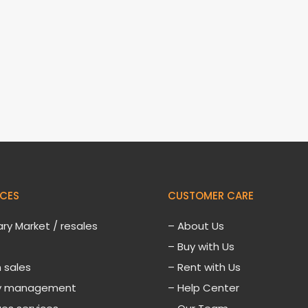
ICES
CUSTOMER CARE
ry Market / resales
–
About Us
– Buy with Us
 sales
– Rent with Us
ty management
– Help Center