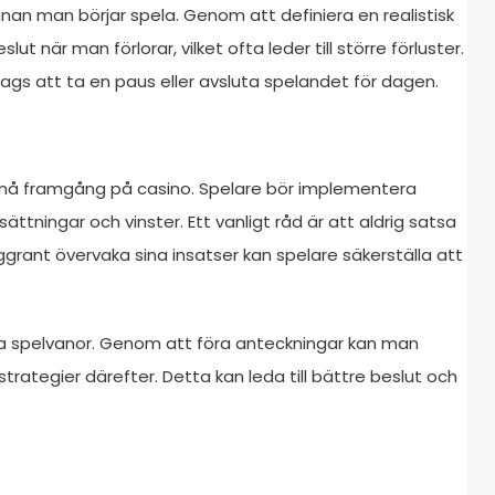
nnan man börjar spela. Genom att definiera en realistisk
när man förlorar, vilket ofta leder till större förluster.
dags att ta en paus eller avsluta spelandet för dagen.
uppnå framgång på casino. Spelare bör implementera
ttningar och vinster. Ett vanligt råd är att aldrig satsa
grant övervaka sina insatser kan spelare säkerställa att
na spelvanor. Genom att föra anteckningar kan man
strategier därefter. Detta kan leda till bättre beslut och