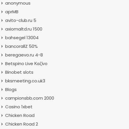
anonymous
aprMB
avito-club.ru 5
axiomaltd.ru 1500
bahsegel 13004
bancorallZ 50%
beregaevo.ru 4-8
Betspino Live Καζίνο
Binobet slots
bksmeeting.co.uk3
Blogs
campionsbb.com 2000
Casino 1xbet
Chicken Road
Chicken Road 2